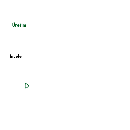
Üretim
Fabrika Üretim Parkuru
İncele