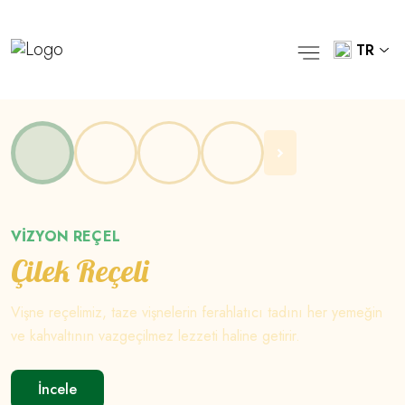
TR
VİZYON REÇEL
Çilek Reçeli
Vişne reçelimiz, taze vişnelerin ferahlatıcı tadını her yemeğin
ve kahvaltının vazgeçilmez lezzeti haline getirir.
İncele