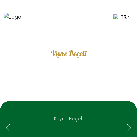
TR
Vişne Reçeli
Kayısı Reçeli