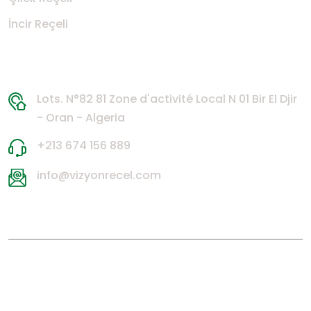
​İncir Reçeli
İletişim Bilgileri
Lots. N°82 81 Zone d'activité Local N 01 Bir El Djir
- Oran - Algeria
+213 674 156 889
info@vizyonrecel.com
2024 ©
Vizyon Reçel
Çerez Politikası
Veri Gizliliği
üstü
SANAT
web tasarım