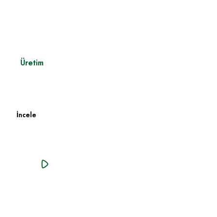
Üretim
Fabrika Üretim Parkuru
İncele