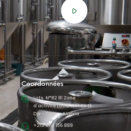
Coordonnées
Lots. N°82 81 Zone
d'activité Local N 01 Bir El
Djir - Oran - Algeria
+213 674 156 889