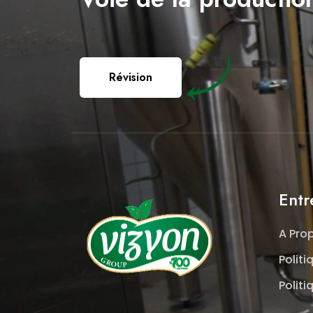
Révision
Entr
A Pro
Polit
Politi