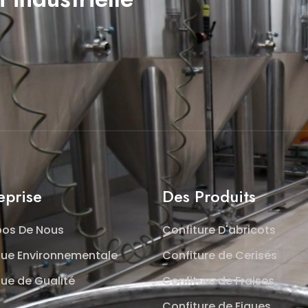
eprise
Des Produits
pos De Nous
​Confiture D'abricots
ique Environnementale
​Confiture de Cerises
que de Gualité
​Confiture de Fraises
​Confiture de Figues